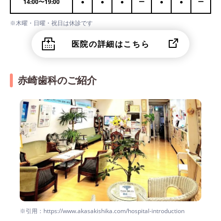
14:00
〜
19:00
●
●
●
ー
●
●
ー
※木曜・日曜・祝日は休診です
医院の詳細はこちら
赤崎歯科のご紹介
※引用：https://www.akasakishika.com/hospital-introduction