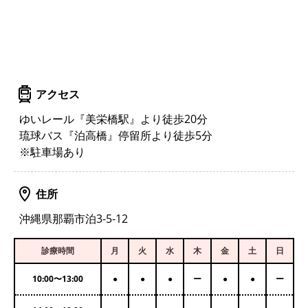
アクセス
ゆいレール『美栄橋駅』より徒歩20分
琉球バス『泊高橋』停留所より徒歩5分
※駐車場あり
住所
沖縄県那覇市泊3-5-12
診療時間
月
火
水
木
金
土
日
10:00
〜
13:00
●
●
●
ー
●
●
ー