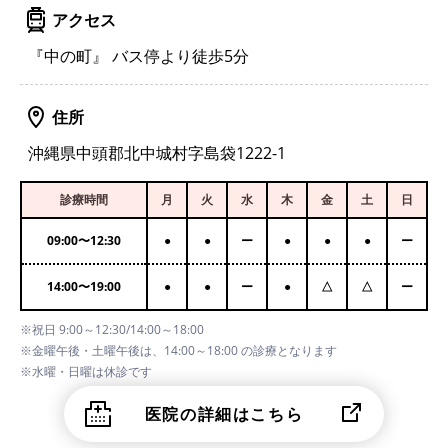
アクセス
『中の町』 バス停より徒歩5分
住所
沖縄県中頭郡北中城村字島袋1222-1
診療時間
月
火
水
木
金
土
日
09:00
〜
12:30
●
●
ー
●
●
●
ー
14:00
〜
19:00
●
●
ー
●
△
△
ー
※祝日 9:00～12:30/14:00～18:00
※金曜午後・土曜午後は、14:00～18:00 の診療となります
※水曜・日曜は休診です
医院の詳細はこちら