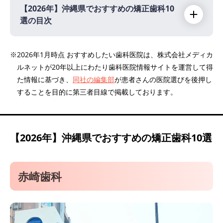
【2026年】
沖縄県でおすすめの矯正歯科10
選の目次
【2026年】
※2026年1月時点 おすすめしたい歯科医院は、株式会社メディカ
赤崎歯科
ルネットが20年以上にわたり歯科医院情報サイトを運営して得
医療法人わかな会 のぞみ歯科クリニック
た情報に基づき、
同社の編集部
が患者さんの医院選びを後押し
北谷歯科クリニック
することを目的に第三者目線で掲載しております。
デンタルサロン CLASS-A
ミック(Mic) デンタルクリニック
【2026年】
沖縄県でおすすめの矯正歯科10選
ラッキーデンタランド歯科クリニック
ひで歯科クリニック
かねしま歯科クリニック
赤崎歯科
じのん矯正歯科クリニック
ひらばやし歯科