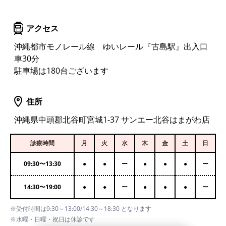
アクセス
沖縄都市モノレール線 ゆいレール『古島駅』出入口
車30分
駐車場は180台ございます
住所
沖縄県中頭郡北谷町宮城1-37 サンエー北谷はまがわ店
診療時間
月
火
水
木
金
土
日
09:30
〜
13:30
●
●
ー
●
●
●
ー
14:30
〜
19:00
●
●
ー
●
●
●
ー
※受付時間は9:30～13:00/14:30～18:30 となります
※水曜・日曜・祝日は休診です