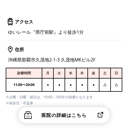
アクセス
ゆいレール『県庁前駅』より徒歩1分
住所
沖縄県那覇市久茂地2-1-3 久茂地MKビル2F
診療時間
月
火
水
木
金
土
日
11:00
〜
20:00
●
●
●
●
●
△
△
※土曜・日曜・祝日は、10:00～18:00 の診療となります
※休診日：不定休
医院の詳細はこちら