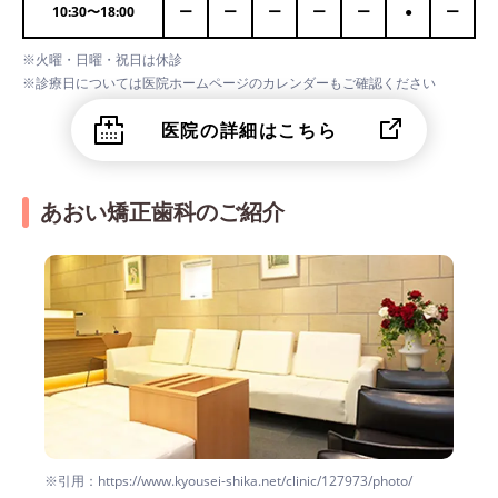
10:30
〜
18:00
ー
ー
ー
ー
ー
●
ー
※火曜・日曜・祝日は休診
※診療日については医院ホームページのカレンダーもご確認ください
医院の詳細はこちら
あおい矯正歯科のご紹介
※引用：https://www.kyousei-shika.net/clinic/127973/photo/