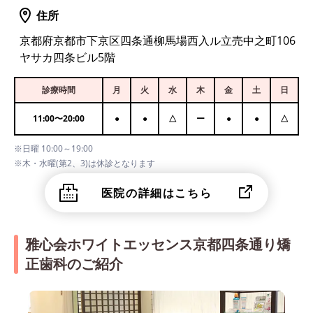
住所
京都府京都市下京区四条通柳馬場西入ル立売中之町106
ヤサカ四条ビル5階
診療時間
月
火
水
木
金
土
日
11:00
〜
20:00
●
●
△
ー
●
●
△
※日曜 10:00～19:00
※木・水曜(第2、3)は休診となります
医院の詳細はこちら
雅心会ホワイトエッセンス京都四条通り矯
正歯科のご紹介