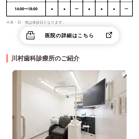
14:00
〜
18:00
●
●
ー
●
●
●
ー
※水・日・祝は休診日となります。
医院の詳細はこちら
川村歯科診療所のご紹介