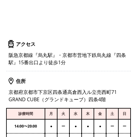
アクセス
阪急京都線『烏丸駅』・京都市営地下鉄烏丸線『四条
駅』15番出口より徒歩1分
住所
京都府京都市下京区四条通高倉西入ル立売西町71
GRAND CUBE（グランドキューブ）四条4階
診療時間
月
火
水
木
金
土
日
14:00
〜
20:00
●
ー
●
●
●
ー
ー