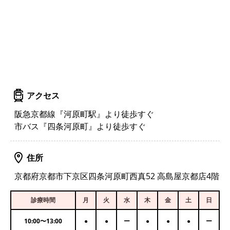
アクセス
阪急京都線『河原町駅』より徒歩すぐ
市バス『四条河原町』より徒歩すぐ
住所
京都府京都市下京区四条河原町西真52 高島屋京都店4階
診療時間
月
火
水
木
金
土
日
10:00
〜
13:00
●
●
ー
●
●
●
ー