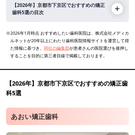
【2026年】
京都市下京区でおすすめの矯正
歯科5選の目次
【2026年】
※2026年1月時点 おすすめしたい歯科医院は、株式会社メディカ
ルネットが20年以上にわたり歯科医院情報サイトを運営して得
あおい矯正歯科
た情報に基づき、
同社の編集部
が患者さんの医院選びを後押し
河原町歯科・矯正歯科クリニック
することを目的に第三者目線で掲載しております。
雅心会ホワイトエッセンス京都四条通り矯正
歯科
川村歯科診療所
【2026年】
京都市下京区でおすすめの矯正歯
医療法人社団 山崎デンタルクリニック
科5選
あおい矯正歯科