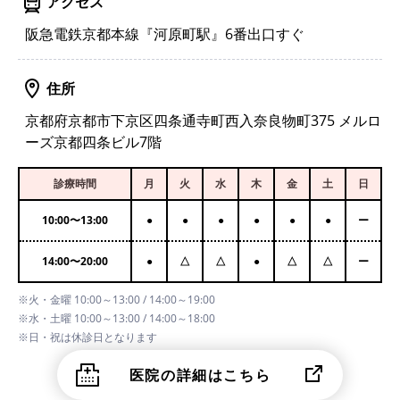
アクセス
阪急電鉄京都本線『河原町駅』6番出口すぐ
住所
京都府京都市下京区四条通寺町西入奈良物町375 メルロ
ーズ京都四条ビル7階
診療時間
月
火
水
木
金
土
日
10:00
〜
13:00
●
●
●
●
●
●
ー
14:00
〜
20:00
●
△
△
●
△
△
ー
※火・金曜 10:00～13:00 / 14:00～19:00
※水・土曜 10:00～13:00 / 14:00～18:00
※日・祝は休診日となります
医院の詳細はこちら