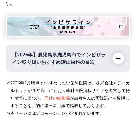
い。
【2026年】
鹿児島県鹿児島市でインビザラ
イン取り扱いおすすめ矯正歯科の目次
【2026年】
※2026年1月時点 おすすめしたい歯科医院は、株式会社メディカ
ルネットが20年以上にわたり歯科医院情報サイトを運営して得
田中矯正歯科
PR
た情報に基づき、
同社の編集部
が患者さんの医院選びを後押し
鹿児島中央駅前矯正歯科
PR
することを目的に第三者目線で掲載しております。
※本ページにはプロモーションが含まれています。