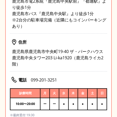
鹿児島市電2系統『鹿児島中央駅前』『都通駅』よ
り徒歩1分
鹿児島市バス『鹿児島中央駅』より徒歩1分
※2台分の駐車場完備（近隣にもコインパーキング
あり）
住所
鹿児島県鹿児島市中央町19-40 ザ・パークハウス
鹿児島中央タワー203 Li-ka1920（鹿児島ライカ2
階）
電話
099-201-3251
診療時間
月
火
水
木
金
土
日
10:00
〜
20:00
ー
ー
●
●
●
●
●
※最終受付 19:30