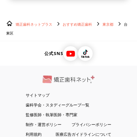
矯正歯科ネットプラス
おすすめ矯正歯科
東京都
台
東区
公式SNS
サイトマップ
歯科学会・スタディーグループ一覧
監修医師・執筆医師・専門家
制作・運営ポリシー
プライバシーポリシー
利用規約
医療広告ガイドラインについて