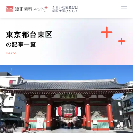
きれいな歯並びは
歯医者選びから！
東京都台東区
の記事一覧
Taito