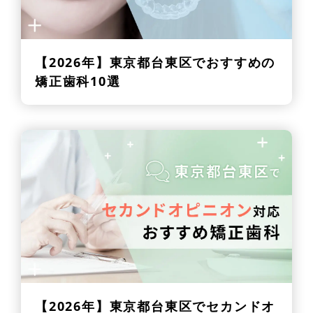
【2026年】
東京都台東区でおすすめの
矯正歯科10選
【2026年】
東京都台東区でセカンドオ