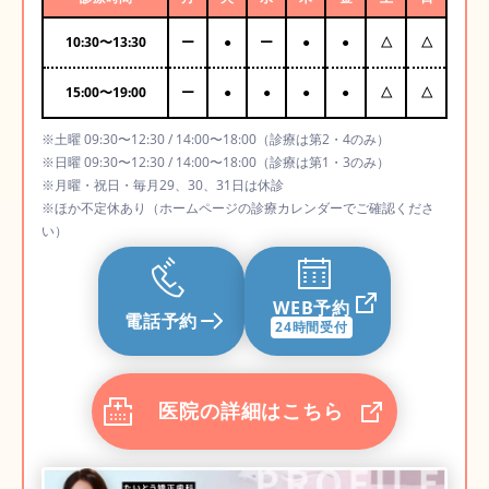
10:30
〜
13:30
ー
●
ー
●
●
△
△
15:00
〜
19:00
ー
●
●
●
●
△
△
※土曜 09:30〜12:30 / 14:00〜18:00（診療は第2・4のみ）
※日曜 09:30〜12:30 / 14:00〜18:00（診療は第1・3のみ）
※月曜・祝日・毎月29、30、31日は休診
※ほか不定休あり（ホームページの診療カレンダーでご確認くださ
い）
WEB予約
電話予約
24時間受付
医院の詳細はこちら