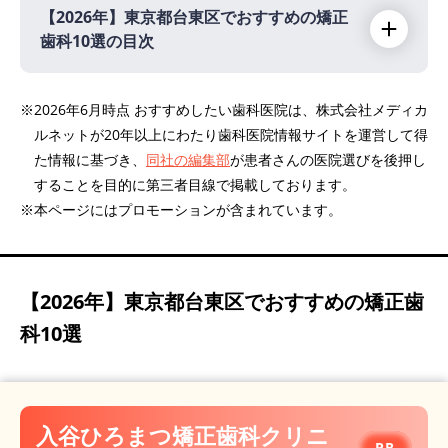
【2026年】
東京都台東区でおすすめの矯正
歯科10選の目次
【2026年】
※2026年6月時点 おすすめしたい歯科医院は、株式会社メディカ
ルネットが20年以上にわたり歯科医院情報サイトを運営して得
入谷ひろまつ矯正歯科クリニック
PR
た情報に基づき、
同社の編集部
が患者さんの医院選びを後押し
たいとう矯正歯科
PR
することを目的に第三者目線で掲載しております。
中野歯科クリニック
※本ページにはプロモーションが含まれています。
医療法人社団聖匠会 秋葉原総合歯科クリニッ
ク
浅草KT歯科
【2026年】
東京都台東区でおすすめの矯正歯
東上野歯科クリニック
科10選
上野品川歯科・矯正歯科
マツザカヤデンタルクリニック
小野歯科医院
入谷ひろまつ矯正歯科クリニ