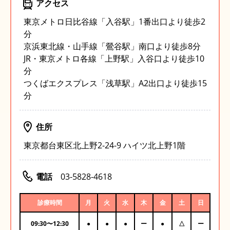
アクセス
東京メトロ日比谷線「入谷駅」1番出口より徒歩2
分
京浜東北線・山手線「鶯谷駅」南口より徒歩8分
JR・東京メトロ各線「上野駅」入谷口より徒歩10
分
つくばエクスプレス「浅草駅」A2出口より徒歩15
分
住所
東京都台東区北上野2-24-9 ハイツ北上野1階
電話
03-5828-4618
診療時間
月
火
水
木
金
土
日
09:30
〜
12:30
●
●
●
ー
●
△
ー