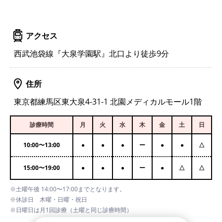
アクセス
西武池袋線『大泉学園駅』北口より徒歩9分
住所
東京都練馬区東大泉4-31-1 北園メディカルモール1階
診療時間
月
火
水
木
金
土
日
10:00
〜
13:00
●
●
●
ー
●
●
△
15:00
〜
19:00
●
●
●
ー
●
△
△
※土曜午後 14:00〜17:00までとなります。
※休診日 木曜・日曜・祝日
※日曜日は月1回診療（土曜と同じ診療時間）