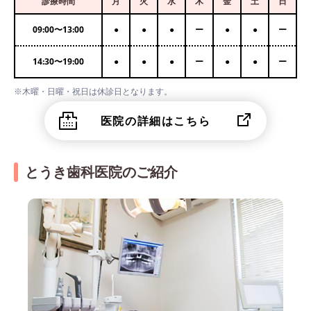
診療時間
月
火
水
木
金
土
日
09:00
〜
13:00
●
●
●
ー
●
●
ー
14:30
〜
19:00
●
●
●
ー
●
●
ー
※木曜・日曜・祝日は休診日となります。
医院の詳細はこちら
とうき歯科医院のご紹介