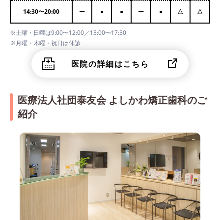
14:30
〜
20:00
ー
●
●
ー
●
△
△
※土曜・日曜は9:00〜12:00／13:00〜17:30
※月曜・木曜・祝日は休診
医院の詳細はこちら
医療法人社団泰友会 よしかわ矯正歯科のご
紹介