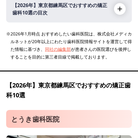
【2026年】
東京都練馬区でおすすめの矯正
歯科10選の目次
【2026年】
※2026年1月時点 おすすめしたい歯科医院は、株式会社メディカ
ルネットが20年以上にわたり歯科医院情報サイトを運営して得
とうき歯科医院
た情報に基づき、
同社の編集部
が患者さんの医院選びを後押し
医療法人社団泰友会 よしかわ矯正歯科
することを目的に第三者目線で掲載しております。
きむら矯正歯科
みなみ歯科大泉学園
アベニュー歯科クリニック大泉学園
【2026年】
東京都練馬区でおすすめの矯正歯
吉祥寺壱番館歯科医院
科10選
川渕歯科クリニック
北園 ゆり歯科クリニック
とうき歯科医院
おざわ歯科クリニック
いしかわ歯科医院