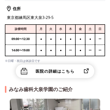
住所
東京都練馬区東大泉3-29-5
診療時間
月
火
水
木
金
土
日
09:00
〜
12:30
●
●
●
●
●
●
ー
14:00
〜
19:00
●
●
●
ー
●
ー
ー
※日曜・祝日は休診日です
医院の詳細はこちら
みなみ歯科大泉学園のご紹介