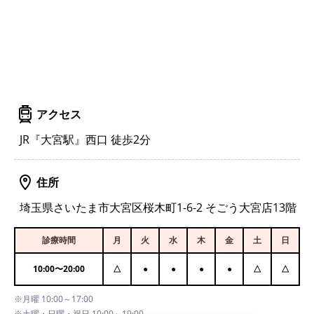
アクセス
JR『大宮駅』西口 徒歩2分
住所
埼玉県さいたま市大宮区桜木町1-6-2 そごう大宮店13階
診療時間
月
火
水
木
金
土
日
10:00
〜
20:00
△
●
●
●
●
△
△
※月曜 10:00～17:00
※土曜・日曜・祝日 10:00～19:00