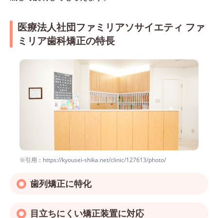
医療法人社団ファミリアソサイエティ ファ
ミリア歯科矯正の特長
※引用：https://kyousei-shika.net/clinic/127613/photo/
歯列矯正に特化
目立ちにくい矯正装置に対応