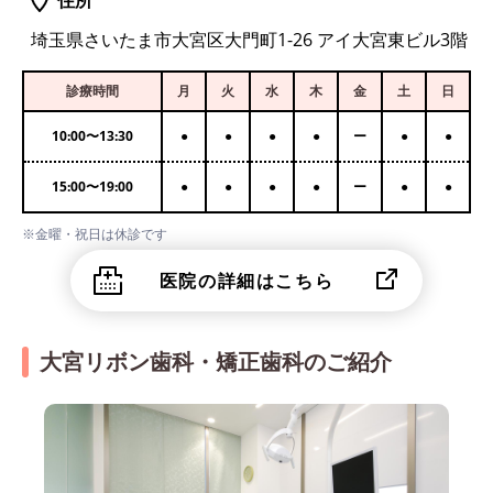
住所
埼玉県さいたま市大宮区大門町1-26 アイ大宮東ビル3階
診療時間
月
火
水
木
金
土
日
10:00
〜
13:30
●
●
●
●
ー
●
●
15:00
〜
19:00
●
●
●
●
ー
●
●
※金曜・祝日は休診です
医院の詳細はこちら
大宮リボン歯科・矯正歯科のご紹介