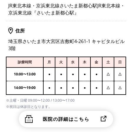
JR東北本線・京浜東北線さいたま新都心駅JR東北本線・
京浜東北線『さいたま新都心駅』
住所
埼玉県さいたま市大宮区吉敷町4-261-1 キャピタルビル
3階
診療時間
月
火
水
木
金
土
日
10:00
〜
13:00
●
●
●
●
●
△
△
14:00
〜
19:00
●
●
●
●
●
△
△
※土曜・日曜 09:00〜12:00 / 13:00〜17:00
※祝日は休診日となります。
医院の詳細はこちら