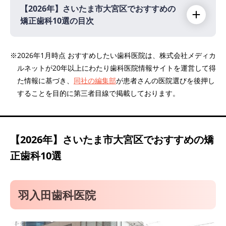
【2026年】
さいたま市大宮区でおすすめの
矯正歯科10選の目次
【2026年】
※2026年1月時点 おすすめしたい歯科医院は、株式会社メディカ
ルネットが20年以上にわたり歯科医院情報サイトを運営して得
羽入田歯科医院
た情報に基づき、
同社の編集部
が患者さんの医院選びを後押し
医療法人社団ファミリアソサイエティ ファミ
することを目的に第三者目線で掲載しております。
リア歯科矯正
大宮リボン歯科・矯正歯科
スマイルクリエイト歯科・矯正歯科
【2026年】
さいたま市大宮区でおすすめの矯
スマイル矯正歯科
正歯科10選
大宮こかい矯正歯科
セレーノ矯正歯科 大宮クリニック
羽入田歯科医院
佐倉歯科口腔クリニック
井上歯科医院