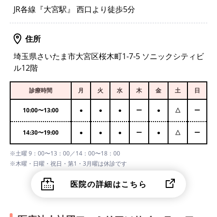
JR各線『大宮駅』 西口より徒歩5分
住所
埼玉県さいたま市大宮区桜木町1-7-5 ソニックシティビ
ル12階
診療時間
月
火
水
木
金
土
日
10:00
〜
13:00
●
●
●
ー
●
△
ー
14:30
〜
19:00
●
●
●
ー
●
△
ー
※土曜 9：00〜13：00／14：00〜18：00
※木曜・日曜・祝日・第1・3月曜は休診です
医院の詳細はこちら