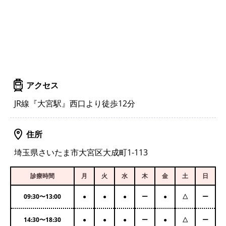
アクセス
JR線『大宮駅』西口より徒歩12分
住所
埼玉県さいたま市大宮区大成町1-113
診療時間
月
火
水
木
金
土
日
09:30
〜
13:00
●
●
●
ー
●
△
ー
14:30
〜
18:30
●
●
●
ー
●
△
ー