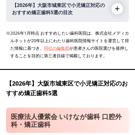
【2026年】
大阪市城東区で小児矯正対応の
おすすめ矯正歯科5選の目次
【2026年】
※2026年1月時点 おすすめしたい歯科医院は、株式会社メディカ
ルネットが20年以上にわたり歯科医院情報サイトを運営して得
医療法人優紫会 いけなが歯科 口腔外科・矯
た情報に基づき、
同社の編集部
が患者さんの医院選びを後押し
正歯科
することを目的に第三者目線で掲載しております。
医療法人 尾崎歯科医院
れいファミリー歯科・矯正歯科
医療法人 がもう四丁目歯科
【2026年】
大阪市城東区で小児矯正対応のお
ふなと歯科医院 しぎの歯科
すすめ矯正歯科5選
医療法人優紫会 いけなが歯科 口腔外
科・矯正歯科