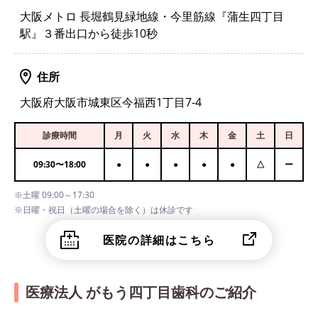
大阪メトロ 長堀鶴見緑地線・今里筋線『蒲生四丁目
駅』３番出口から徒歩10秒
住所
大阪府大阪市城東区今福西1丁目7-4
診療時間
月
火
水
木
金
土
日
09:30
〜
18:00
●
●
●
●
●
△
ー
※土曜 09:00～17:30
※日曜・祝日（土曜の場合を除く）は休診です
医院の詳細はこちら
医療法人 がもう四丁目歯科のご紹介