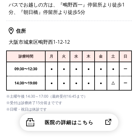
バスでお越しの方は、『鴫野西一』停留所より徒歩1
分、『朝日橋』停留所より徒歩5分
住所
大阪市城東区鴫野西1-12-12
診療時間
月
火
水
木
金
土
日
09:30
〜
12:30
●
●
●
●
●
●
ー
14:30
〜
19:00
●
●
●
●
●
△
ー
※土曜午後 14:30～17:00（最終受付16:45まで）
※受付は診療終了15分前までです
※日曜・祝日は休診です
医院の詳細はこちら