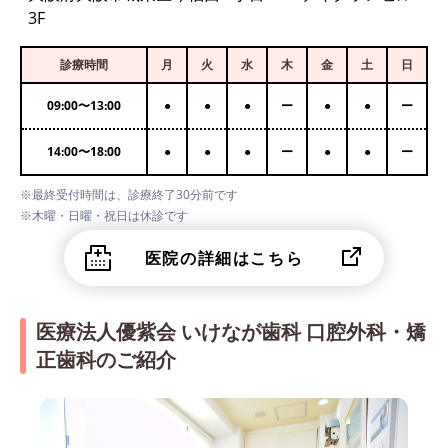
3F
診療時間
月
火
水
木
金
土
日
09:00
〜
13:00
●
●
●
ー
●
●
ー
14:00
〜
18:00
●
●
●
ー
●
●
ー
※最終受付時間は、診療終了30分前です
※木曜・日曜・祝日は休診です
医院の詳細はこちら
医療法人優紫会 いけなが歯科 口腔外科・矯
正歯科のご紹介