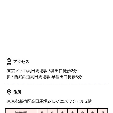
アクセス
東京メトロ高田馬場駅 6番出口徒歩2分
JR / 西武鉄道高田馬場駅 早稲田口徒歩5分
住所
東京都新宿区高田馬場2-13-7 エスワンビル 2階
診療時間
月
火
水
木
金
土
日