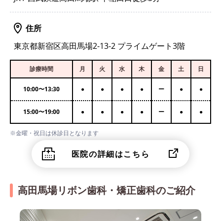
住所
東京都新宿区高田馬場2-13-2 プライムゲート3階
診療時間
月
火
水
木
金
土
日
10:00
〜
13:30
●
●
●
●
ー
●
●
15:00
〜
19:00
●
●
●
●
ー
●
●
※金曜・祝日は休診日となります
医院の詳細はこちら
高田馬場リボン歯科・矯正歯科のご紹介