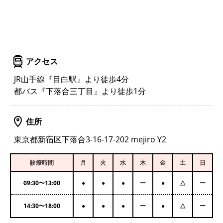
アクセス
JR山手線『目白駅』より徒歩4分
都バス『下落合三丁目』より徒歩1分
住所
東京都新宿区下落合3-16-17-202 mejiro Y2
診療時間
月
火
水
木
金
土
日
09:30
〜
13:00
●
●
●
ー
●
△
ー
14:30
〜
18:00
●
●
●
ー
●
△
ー