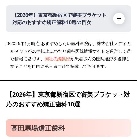
【2026年】
東京都新宿区で審美ブラケット
対応のおすすめ矯正歯科10選の目次
【2026年】
※2026年1月時点 おすすめしたい歯科医院は、株式会社メディカ
ルネットが20年以上にわたり歯科医院情報サイトを運営して得
高田馬場矯正歯科
た情報に基づき、
同社の編集部
が患者さんの医院選びを後押し
高田馬場リボン歯科・矯正歯科
することを目的に第三者目線で掲載しております。
Refino Dental Clinic
目白ヶ丘デンタルクリニック・矯正歯科
医療法人ルーブル 新宿ルーブル歯科・矯正歯
【2026年】
東京都新宿区で審美ブラケット対
科
応のおすすめ矯正歯科10選
新宿ウエストゲート歯科
医療法人社団輝心会 新宿駅前ブラート歯科
高田馬場矯正歯科
市ヶ谷矯正歯科