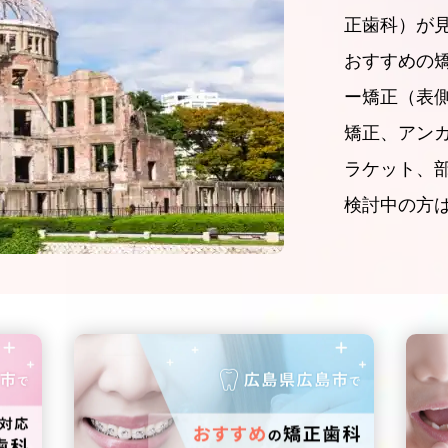
正歯科）が
おすすめの
ー矯正（表
矯正、アン
ラケット、
検討中の方