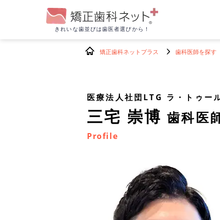
きれいな歯並びは
歯医者選びから！
矯正歯科ネットプラス
歯科医師を探す
医療法人社団LTG ラ・トゥー
三宅 崇博
歯科医
Profile