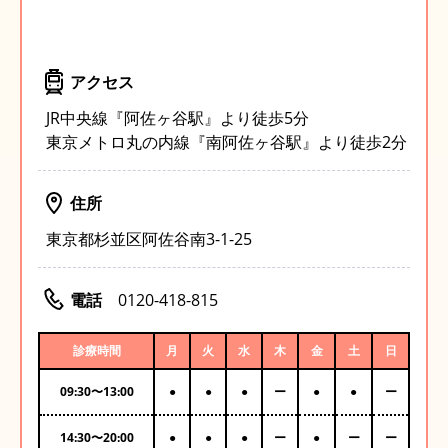
アクセス
JR中央線『阿佐ヶ谷駅』より徒歩5分
東京メトロ丸の内線『南阿佐ヶ谷駅』より徒歩2分
住所
東京都杉並区阿佐谷南3-1-25
電話
0120-418-815
診療時間
月
火
水
木
金
土
日
09:30
〜
13:00
●
●
●
ー
●
●
ー
14:30
〜
20:00
●
●
●
ー
●
ー
ー