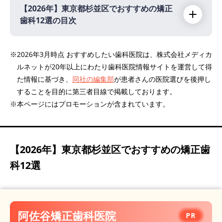
【2026年】
東京都杉並区でおすすめの矯正
歯科12選の目次
【2026年】
※2026年3月時点 おすすめしたい歯科医院は、株式会社メディカ
ルネットが20年以上にわたり歯科医院情報サイトを運営して得
阿佐谷矯正歯科医院
PR
た情報に基づき、
同社の編集部
が患者さんの医院選びを後押し
のだデンタルクリニック西荻窪院
PR
することを目的に第三者目線で掲載しております。
中山矯正歯科
※本ページにはプロモーションが含まれています。
こばやし矯正歯科
たかはし歯科
【2026年】
東京都杉並区でおすすめの矯正歯
松井矯正歯科クリニック
科12選
桃井デンタルクリニック
下井草さかい矯正歯科
みずの歯科・矯正歯科
エトアール歯科医院
阿佐谷矯正歯科医院