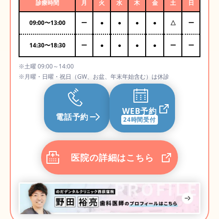
診療時間
月
火
水
木
金
土
日
09:00
〜
13:00
ー
●
●
●
●
△
ー
14:30
〜
18:30
ー
●
●
●
●
ー
ー
※土曜 09:00～14:00
※月曜・日曜・祝日（GW、お盆、年末年始含む）は休診
WEB予約
電話予約
24時間受付
医院の詳細はこちら