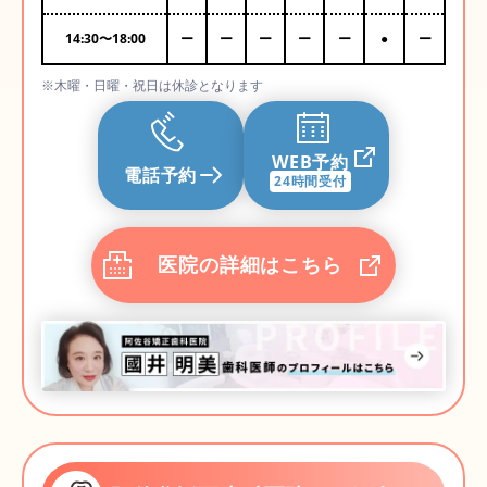
14:30
〜
18:00
ー
ー
ー
ー
ー
●
ー
※木曜・日曜・祝日は休診となります
WEB予約
電話予約
24時間受付
医院の詳細はこちら