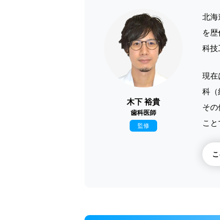
北海
を歴
科技
現在
科（
木下 裕貴
その
歯科医師
こと
監修
こ