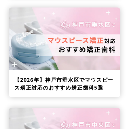
【2026年】
神戸市垂水区でマウスピー
ス矯正対応のおすすめ矯正歯科5選