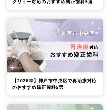
クリュー対応のおすすめ矯正歯科5選
【2026年】
神戸市中央区で再治療対応
のおすすめ矯正歯科5選