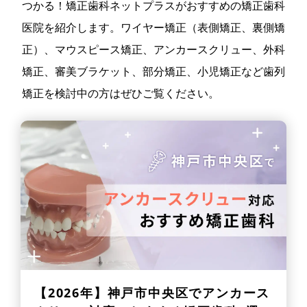
つかる！矯正歯科ネットプラスがおすすめの矯正歯科
医院を紹介します。ワイヤー矯正（表側矯正、裏側矯
正）、マウスピース矯正、アンカースクリュー、外科
矯正、審美ブラケット、部分矯正、小児矯正など歯列
矯正を検討中の方はぜひご覧ください。
【2026年】
神戸市中央区でアンカース