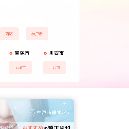
西区
神戸市
宝塚市
川西市
宝塚市
川西市