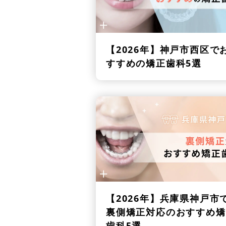
【2026年】
神戸市西区で
すすめの矯正歯科5選
【2026年】
兵庫県神戸市
裏側矯正対応のおすすめ矯
歯科5選