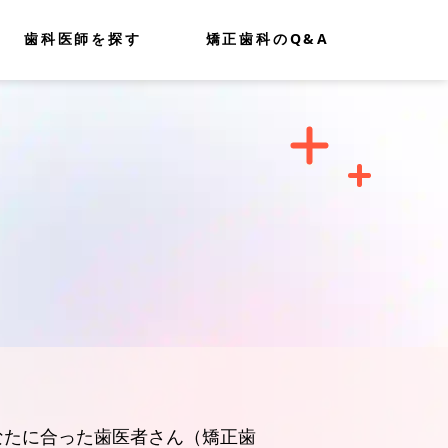
歯科医師を探す
矯正歯科のQ&A
なたに合った歯医者さん（矯正歯