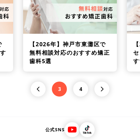
で
【2026年】
神戸市東灘区で
【
す
無料相談対応のおすすめ矯正
セ
歯科5選
す
3
4
公式SNS