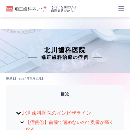
きれいな歯並びは
歯医者選びから！
北川歯科医院
矯正歯科治療の症例
更新日
2024年9月20日
目次
北川歯科医院のインビザライン
【症例①】前歯で噛めないので奥歯が痛く
なる