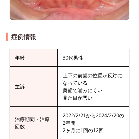
症例情報
年齢
30代男性
上下の前歯の位置が反対に
なっている
主訴
奥歯で噛みにくい
見た目が悪い
2022/2/21から2024/2/20の
治療期間・治療
2年間
回数
2ヶ月に1回の12回