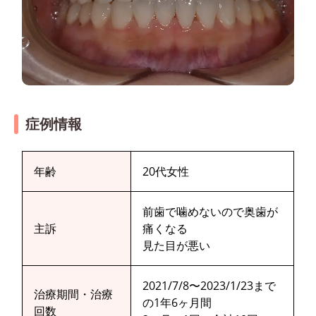
症例情報
年齢
20代女性
前歯で噛めないので奥歯が
主訴
痛くなる
見た目が悪い
2021/7/8〜2023/1/23まで
治療期間・治療
の1年6ヶ月間
回数