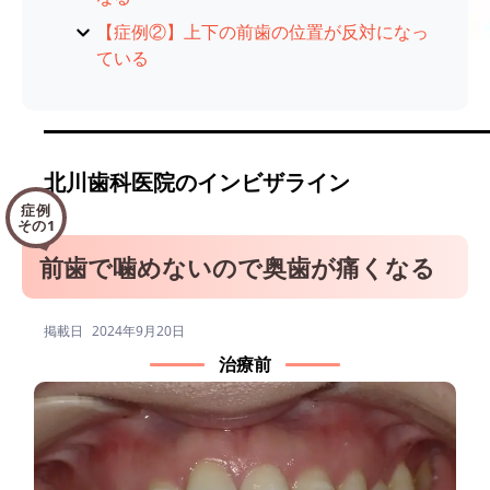
【症例②】上下の前歯の位置が反対になっ
ている
北川歯科医院のインビザライン
症例
その1
前歯で噛めないので奥歯が痛くなる
掲載日
2024年9月20日
治療前