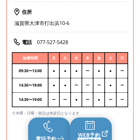
住所
滋賀県大津市打出浜10-6
電話
077-527-5428
診療時間
月
火
水
木
金
土
日
09:30
〜
13:00
●
●
●
ー
●
●
ー
14:30
〜
18:00
●
●
ー
ー
ー
●
ー
14:30
〜
19:00
ー
ー
●
ー
●
ー
ー
※木曜・日曜・祝日は休診日となります
WEB予約
電話予約