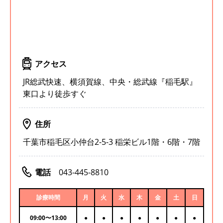
アクセス
JR総武快速、横須賀線、中央・総武線『稲毛駅』
東口より徒歩すぐ
住所
千葉市稲毛区小仲台2-5-3 稲栄ビル1階・6階・7階
電話
043-445-8810
診療時間
月
火
水
木
金
土
日
09:00
〜
13:00
●
●
●
●
●
●
●